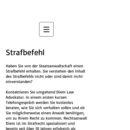
C
C
I
Diem Law Advokatur
Anwaltskanzlei . Cabinet d'Avocat . Law Firm
Strafbefehl
Haben Sie von der Staatsanwaltschaft einen
Strafbefehl erhalten. Sie verstehen den Inhalt
des Strafbefehls nicht oder sind damit nicht
einverstanden?
Kontaktieren Sie umgehend Diem Law
Advokatur. In einem ersten kurzen
Telefongespräch werden Sie kostenlos
beraten, wie Sie sich verhalten sollen und ob
Sie möglicherweise einen Anwalt benötigen,
um zu Ihrem Recht zu kommen. Rechtsanwalt
Diem ist im Strafrecht spezialisiert und
bereits seit über 10 Jahren erfolreich als